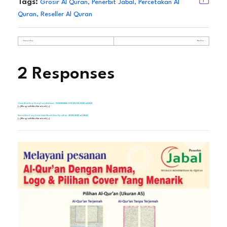
Tags:
Grosir Al Quran
,
Penerbit Jabal
,
Percetakan Al
Quran
,
Reseller Al Quran
Previous Post
Next Post
2 Responses
30/05/2022 at 13:33
3 Janji Allah Bagi Orang Yang Bertakwa - PENERBITJABAL.COM
[…] Biografi Abu Hurairah […]
31/05/2022 at 08:33
Hindari Cinta Yang Salah Untuk Meraih Cinta-Nya Allah -
[…] Biografi Abu Hurairah […]