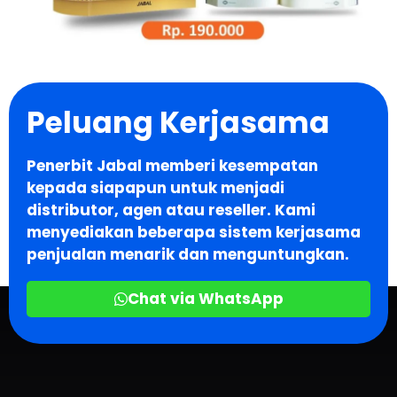
Peluang Kerjasama
Penerbit Jabal memberi kesempatan
kepada siapapun untuk menjadi
distributor, agen atau reseller. Kami
menyediakan beberapa sistem kerjasama
penjualan menarik dan menguntungkan.
Chat via WhatsApp