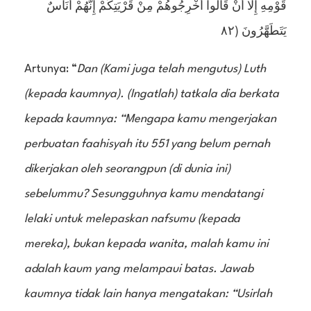
قَوْمِهِ إِلا أَنْ قَالُوا أَخْرِجُوهُمْ مِنْ قَرْيَتِكُمْ إِنَّهُمْ أُنَاسٌ
يَتَطَهَّرُونَ (٨٢
Artunya: “
Dan (Kami juga telah mengutus) Luth
(kepada kaumnya). (Ingatlah) tatkala dia berkata
kepada kaumnya: “Mengapa kamu mengerjakan
perbuatan faahisyah itu 551 yang belum pernah
dikerjakan oleh seorangpun (di dunia ini)
sebelummu? Sesungguhnya kamu mendatangi
lelaki untuk melepaskan nafsumu (kepada
mereka), bukan kepada wanita, malah kamu ini
adalah kaum yang melampaui batas. Jawab
kaumnya tidak lain hanya mengatakan: “Usirlah