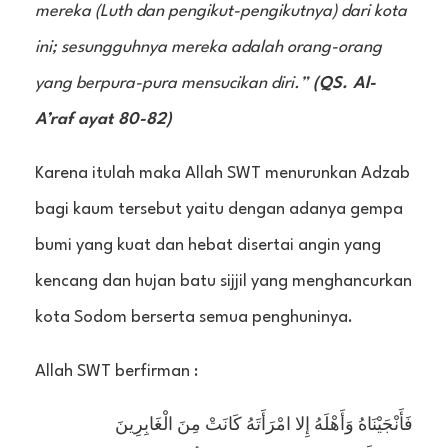
mereka (Luth dan pengikut-pengikutnya) dari kota
ini; sesungguhnya mereka adalah orang-orang
yang berpura-pura mensucikan diri.”
(QS. Al-
A’raf ayat 80-82)
Karena itulah maka Allah SWT menurunkan Adzab
bagi kaum tersebut yaitu dengan adanya gempa
bumi yang kuat dan hebat disertai angin yang
kencang dan hujan batu sijjil yang menghancurkan
kota Sodom berserta semua penghuninya.
Allah SWT berfirman :
فَأَنْجَيْنَاهُ وَأَهْلَهُ إِلا امْرَأَتَهُ كَانَتْ مِنَ الْغَابِرِينَ