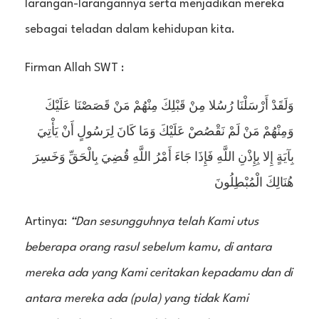
larangan-larangannya serta menjadikan mereka
sebagai teladan dalam kehidupan kita.
Firman Allah SWT :
وَلَقَدْ أَرْسَلْنَا رُسُلا مِنْ قَبْلِكَ مِنْهُمْ مَنْ قَصَصْنَا عَلَيْكَ
وَمِنْهُمْ مَنْ لَمْ نَقْصُصْ عَلَيْكَ وَمَا كَانَ لِرَسُولٍ أَنْ يَأْتِيَ
بِآيَةٍ إِلا بِإِذْنِ اللَّهِ فَإِذَا جَاءَ أَمْرُ اللَّهِ قُضِيَ بِالْحَقِّ وَخَسِرَ
هُنَالِكَ الْمُبْطِلُونَ
Artinya:
“Dan sesungguhnya telah Kami utus
beberapa orang rasul sebelum kamu, di antara
mereka ada yang Kami ceritakan kepadamu dan di
antara mereka ada (pula) yang tidak Kami