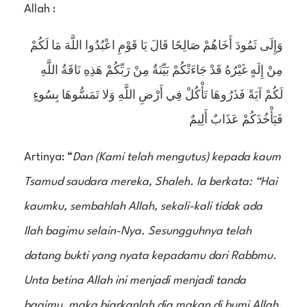
Allah :
وَإِلَى ثَمُودَ أَخَاهُمْ صَالِحًا قَالَ يَا قَوْمِ اعْبُدُوا اللَّهَ مَا لَكُمْ
مِنْ إِلَهٍ غَيْرُهُ قَدْ جَاءَتْكُمْ بَيِّنَةٌ مِنْ رَبِّكُمْ هَذِهِ نَاقَةُ اللَّهِ
لَكُمْ آيَةً فَذَرُوهَا تَأْكُلْ فِي أَرْضِ اللَّهِ وَلا تَمَسُّوهَا بِسُوءٍ
فَيَأْخُذَكُمْ عَذَابٌ أَلِيمٌ
Artinya: “
Dan (Kami telah mengutus) kepada kaum
Tsamud saudara mereka, Shaleh. Ia berkata: “Hai
kaumku, sembahlah Allah, sekali-kali tidak ada
Ilah bagimu selain-Nya. Sesungguhnya telah
datang bukti yang nyata kepadamu dari Rabbmu.
Unta betina Allah ini menjadi menjadi tanda
bagimu, maka biarkanlah dia makan di bumi Allah,