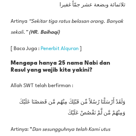
ثلاثمائة وبضعة عشر جمّاً غفيرا
Artinya
“Sekitar tiga ratus belasan orang. Banyak
sekali.”
(HR. Baihaqi)
[ Baca Juga :
Penerbit Alquran
]
Mengapa hanya 25 nama Nabi dan
Rasul yang wajib kita yakini?
Allah SWT telah berfirman :
وَلَقَدْ أَرْسَلْنَا رُسُلاً مِّن قَبْلِكَ مِنْهُم مَّن قَصَصْنَا عَلَيْكَ
وَمِنْهُمْ مَّن لَّمْ نَقْصُصْ عَلَيْكَ
Artinya: “
Dan sesungguhnya telah Kami utus