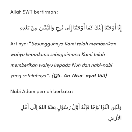
Allah SWT berfirman :
إِنَّا أَوْحَيْنَا إِلَيْكَ كَمَا أَوْحَيْنَا إِلَى نُوحٍ وَالنَّبِيِّينَ مِنْ بَعْدِهِ
Artinya: “
Sesungguhnya Kami telah memberikan
wahyu kepadamu sebagaimana Kami telah
memberikan wahyu kepada Nuh dan nabi-nabi
yang setelahnya”.
(QS. An-Nisa` ayat 163)
Nabi Adam pernah berkata :
وَلَكِنِ ائْتُوْا نُوْحًا فَإِنَّهُ أَوَّلُ رَسُوْلٍ بَعَثَهُ اللهُ إِلَى أَهْلِ
الْأَرْضِ