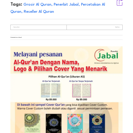
Tags:
Grosir Al Quran
,
Penerbit Jabal
,
Percetakan Al
Quran
,
Reseller Al Quran
Previous Post
Next Post
Comments are closed.