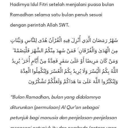
Hadirnya Idul Fitri setelah menjalani puasa bulan
Ramadhan selama satu bulan penuh sesuai
dengan perintah Allah SWT.
شَهْرُ رَمَضَانَ الَّذِي أُنْزِلَ فِيهِ الْقُرْآنُ هُدًى لِلنَّاسِ وَبَيِّنَاتٍ
مِنَ الْهُدَىٰ وَالْفُرْقَانِ ۚ فَمَنْ شَهِدَ مِنْكُمُ الشَّهْرَ فَلْيَصُمْهُ ۖ
وَمَنْ كَانَ مَرِيضًا أَوْ عَلَىٰ سَفَرٍ فَعِدَّةٌ مِنْ أَيَّامٍ أُخَرَ ۗ يُرِيدُ
اللَّهُ بِكُمُ الْيُسْرَ وَلَا يُرِيدُ بِكُمُ الْعُسْرَ وَلِتُكْمِلُوا الْعِدَّةَ
وَلِتُكَبِّرُوا اللَّهَ عَلَىٰ مَا هَدَاكُمْ وَلَعَلَّكُمْ تَشْكُرُونَ
“Bulan Ramadhan, bulan yang didalamnya
diturunkan (permulaan) Al Qur’an sebagai
petunjuk bagi manusia dan penjelasan-penjelasan