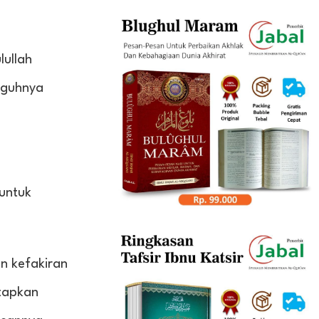
lullah
gguhnya
untuk
n kefakiran
etapkan