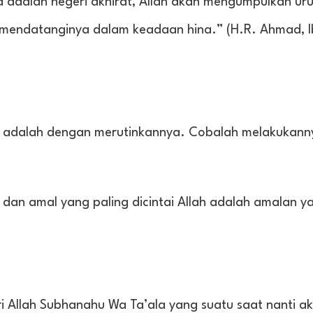
a adalah negeri akhirat, Allah akan mengumpulkan ur
 mendatanginya dalam keadaan hina.” (H.R. Ahmad, I
kah adalah dengan merutinkannya. Cobalah melakukann
 dan amal yang paling dicintai Allah adalah amalan y
dari Allah Subhanahu Wa Ta’ala yang suatu saat nanti a