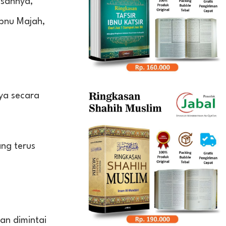
usannya,
bnu Majah,
ya secara
ang terus
kan dimintai