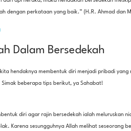
iri dari api neraka, maka hendaklah bersedekah meski
lah dengan perkataan yang baik.” (H.R. Ahmad dan M
g
mah Dalam Bersedekah
ita hendaknya membentuk diri menjadi pribadi yang r
Simak beberapa tips berikut, ya Sahabat!
tuk diri agar rajin bersedekah ialah meluruskan niat
olak. Karena sesungguhnya Allah melihat seseorang b