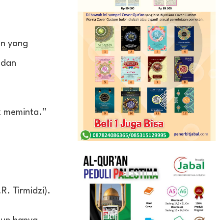
an yang
 dan
k meminta.”
. Tirmidzi).