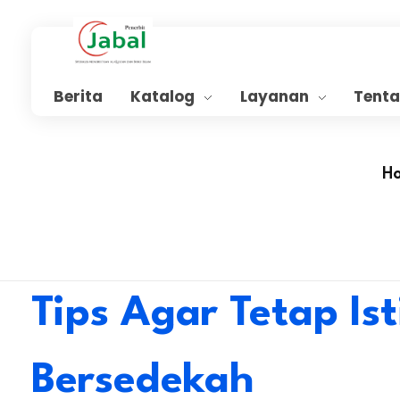
Penerbit Al Quran Jabal
Penerbit Al Quran & Buku Islam Berpengalaman Sejak 2004
Berita
Katalog
Layanan
Tent
H
Tips Agar Tetap I
Bersedekah