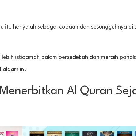
itu hanyalah sebagai cobaan dan sesungguhnya di si
t lebih istiqamah dalam bersedekah dan meraih pahal
’alaamiin.
s Menerbitkan Al Quran Sej