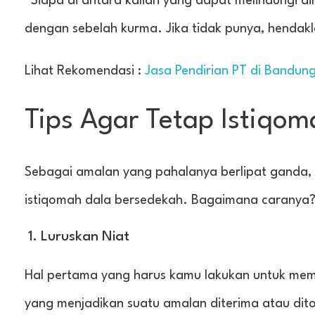
“Siapa di antara kalian yang dapat melindungi d
dengan sebelah kurma. Jika tidak punya, hendak
Lihat Rekomendasi :
Jasa Pendirian PT di Bandun
Tips Agar Tetap Istiqo
Sebagai amalan yang pahalanya berlipat ganda, k
istiqomah dala bersedekah. Bagaimana caranya? 
1. Luruskan Niat
Hal pertama yang harus kamu lakukan untuk memben
yang menjadikan suatu amalan diterima atau dit