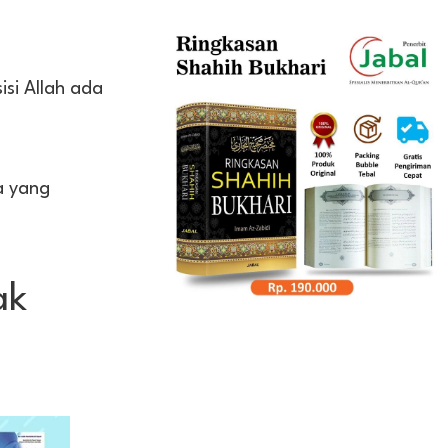
si Allah ada
a yang
ak