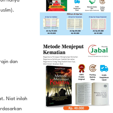
pun hanya
uslim).
ajin dan
. Niat inilah
erdasarkan