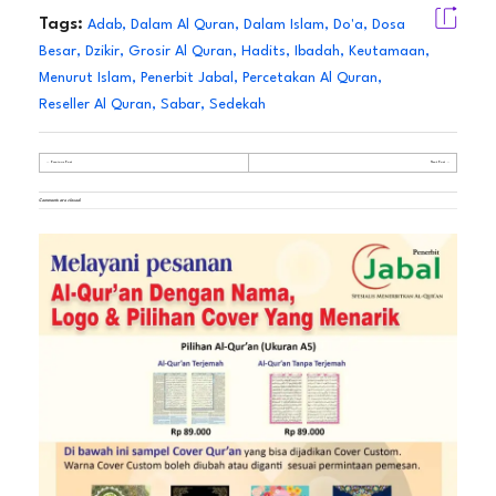
Tags:
Adab
,
Dalam Al Quran
,
Dalam Islam
,
Do'a
,
Dosa
Besar
,
Dzikir
,
Grosir Al Quran
,
Hadits
,
Ibadah
,
Keutamaan
,
Menurut Islam
,
Penerbit Jabal
,
Percetakan Al Quran
,
Reseller Al Quran
,
Sabar
,
Sedekah
Previous Post
Next Post
Comments are closed.