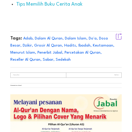
Tips Memilih Buku Cerita Anak
Tags:
Adab
,
Dalam Al Quran
,
Dalam Islam
,
Do'a
,
Dosa
Besar
,
Dzikir
,
Grosir Al Quran
,
Hadits
,
Ibadah
,
Keutamaan
,
Menurut Islam
,
Penerbit Jabal
,
Percetakan Al Quran
,
Reseller Al Quran
,
Sabar
,
Sedekah
Previous Post
Next Post
Comments are closed.