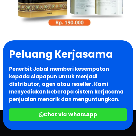
Peluang Kerjasama
Penerbit Jabal memberi kesempatan
kepada siapapun untuk menjadi
distributor, agen atau reseller. Kami
menyediakan beberapa sistem kerjasama
penjualan menarik dan menguntungkan.
Chat via WhatsApp