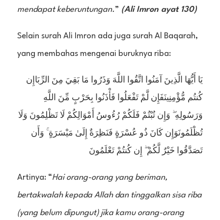
mendapat keberuntungan.
”
(Ali Imron ayat 130)
Selain surah Ali Imron ada juga surah Al Baqarah,
yang membahas mengenai buruknya riba:
يَا أَيُّهَا الَّذِينَ آمَنُوا اتَّقُوا اللَّهَ وَذَرُوا مَا بَقِيَ مِنَ الرِّبَاإِن
كُنتُم مُّؤْمِنِينَفَإِن لَّمْ تَفْعَلُوا فَأْذَنُوا بِحَرْبٍ مِّنَ اللَّهِ
وَرَسُولِهِ ۖ وَإِن تُبْتُمْ فَلَكُمْ رُءُوسُ أَمْوَالِكُمْ لَا تَظْلِمُونَ وَلَا
تُظْلَمُونَوَإِن كَانَ ذُو عُسْرَةٍ فَنَظِرَةٌ إِلَىٰ مَيْسَرَةٍ ۚ وَأَن
تَصَدَّقُوا خَيْرٌ لَّكُمْ ۖ إِن كُنتُمْ تَعْلَمُونَ
Artinya: “
Hai orang-orang yang beriman,
bertakwalah kepada Allah dan tinggalkan sisa riba
(yang belum dipungut) jika kamu orang-orang