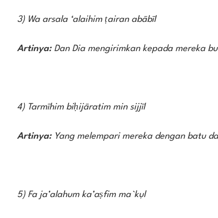
3) Wa arsala ‘alaihim ṭairan abābīl
Artinya:
Dan Dia mengirimkan kepada mereka bu
4) Tarmīhim biḥijāratim min sijjīl
Artinya:
Yang melempari mereka dengan batu dar
5) Fa ja’alahum ka’aṣfim ma`kụl