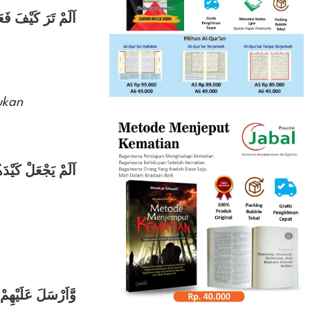
اَلَمْ تَرَ كَيْفَ ف
ukan
اَلَمْ يَجْعَلْ كَيْ
وَّاَرْسَلَ عَلَيْهِمْ