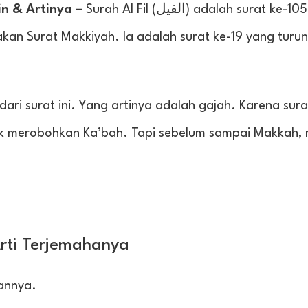
in & Artinya –
Surah Al Fil (الفيل) adalah surat ke-105 dalam Al
pakan Surat Makkiyah. Ia adalah surat ke-19 yang turu
ari surat ini. Yang artinya adalah gajah. Karena surat
k merobohkan Ka’bah. Tapi sebelum sampai Makkah,
Arti Terjemahanya
hannya.