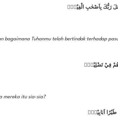
َعَلَ رَبُّكَ بِاَصْحٰبِ الْفِيْلِۗ
n bagaimana Tuhanmu telah bertindak terhadap pas
دَهُمْ فِيْ تَضْلِيْلٍۙ
 mereka itu sia-sia?
 طَيْرًا اَبَابِيْلَۙ