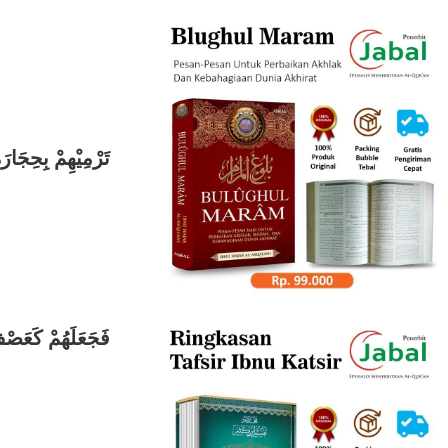
تَرْمِيْهِمْ بِحِجَا
فَجَعَلَهُمْ كَعَصْف