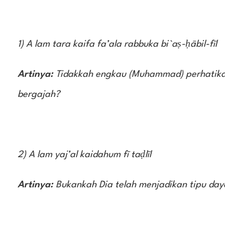
1) A lam tara kaifa fa’ala rabbuka bi`aṣ-ḥābil-fīl
Artinya:
Tidakkah engkau (Muhammad) perhatika
bergajah?
2) A lam yaj’al kaidahum fī taḍlīl
Artinya:
Bukankah Dia telah menjadikan tipu daya