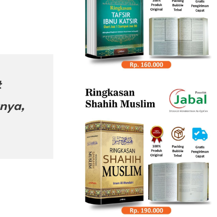
t
tnya,