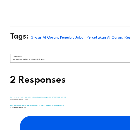
Tags:
Grosir Al Quran
,
Penerbit Jabal
,
Percetakan Al Quran
,
Res
Previous Post
Surat Al Humazah Ayat 1-9 Latin & Artinya
2 Responses
07/07/2022 at 09:12
Keutamaan Surat Al Falaq, Salah Satunya Dapat Menangkal Sihir
[…] Surat Al Fil Ayat 1-5 […]
11/07/2022 at 09:46
Inilah Urutan Dzikir Selepas Shalat Sesuai Dengan Ajaran Sunnah
[…] Surat Al Fil Ayat 1-5 […]