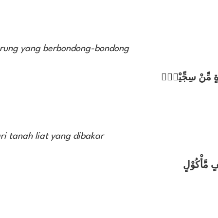
rung yang berbondong-bondong
رَةٍ مِّنْ سِجِّيْلٍۙ
i tanah liat yang dibakar
ٍ مَّأْكُوْلٍ