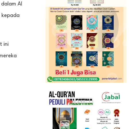
n kepada
 ini
 mereka