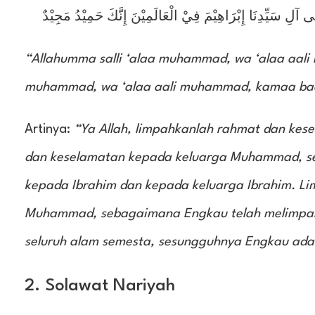
 آلِ سَيِّدِنَا إِبْرَاهِيْمَ فِيْ الْعَالَمِيْنَ إِنَّكَ حَمِيْدُ مَجِيْدٌ
“Allahumma salli ‘alaa muhammad, wa ‘alaa aali 
muhammad, wa ‘alaa aali muhammad, kamaa baarak
Artinya:
“Ya Allah, limpahkanlah rahmat dan ke
dan keselamatan kepada keluarga Muhammad, s
kepada Ibrahim dan kepada keluarga Ibrahim. 
Muhammad, sebagaimana Engkau telah melimpahk
seluruh alam semesta, sesungguhnya Engkau ada
2. Solawat Nariyah