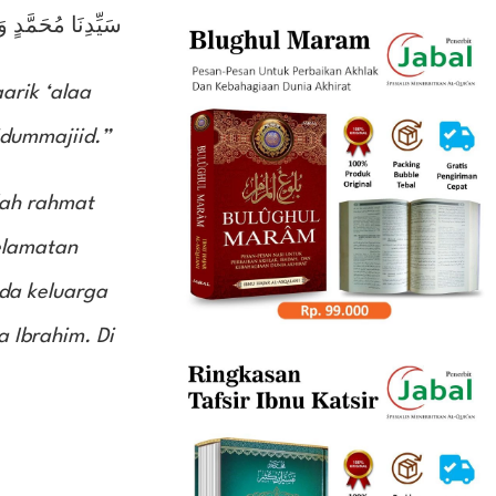
سَيِّدِنَا مُحَمَّدٍ و
arik ‘alaa
idummajiid.”
lah rahmat
elamatan
da keluarga
 Ibrahim. Di