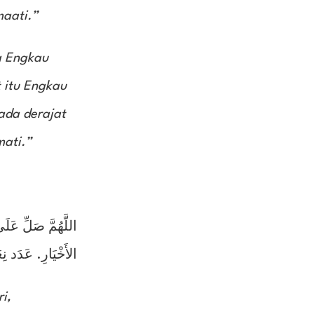
maati.”
a Engkau
 itu Engkau
ada derajat
mati.”
اللَّهُمَّ صَلِّ عَلَى
الأَخْيَارِ. عَدَد نِ
i,