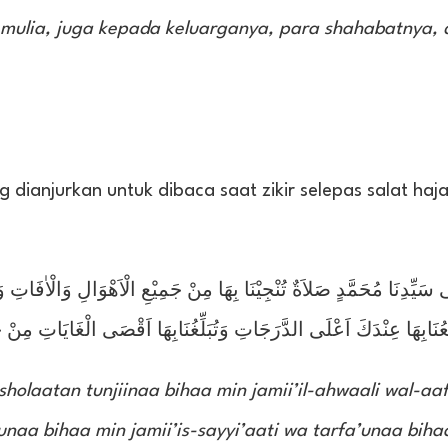
mulia, juga kepada keluarganya, para shahabatnya,
dianjurkan untuk dibaca saat zikir selepas salat haj
ى سَيِّدِنَا مُحَمَّدٍ صَلاَةٌ تُنْجِيْنَا بِهَا مِنْ جَمِيْعِ الْاَهْوَالِ وَالْاٰفَاتِ 
عُنَابِهَا عِنْدَكَ اَعْلَى الدَّرَجَاتِ وَتُبَلِّغُنَابِهَا اَقْصَى الْغَايَاتِ مِنْ
holaatan tunjiinaa bihaa min jamii’il-ahwaali wal-aa
unaa bihaa min jamii’is-sayyi’aati wa tarfa’unaa biha