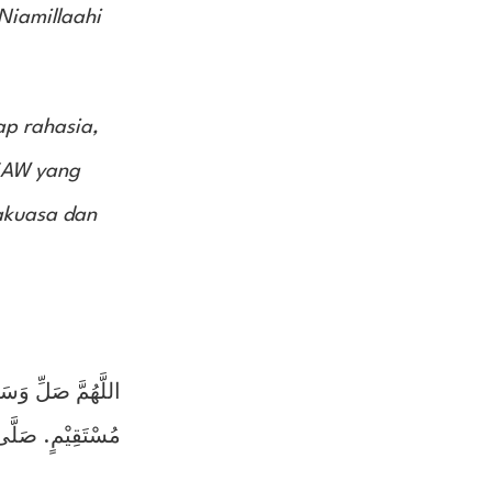
Niamillaahi
ap rahasia,
SAW yang
akuasa dan
اللَّهُمَّ صَلِّ وَسَ
مُسْتَقِيْمٍ. صَلَّى 