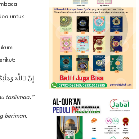
membaca
doa untuk
Hukum
rikut:
إِنَّ ٱللَّهَ وَمَلَٰ
mu tasliimaa.”
g beriman,