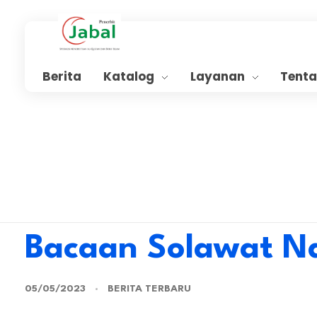
Penerbit Al Quran Jabal
Penerbit Al Quran & Buku Islam Berpengalaman Sejak 2004
Berita
Katalog
Layanan
Tent
Bacaan Solawat Na
05/05/2023
BERITA TERBARU