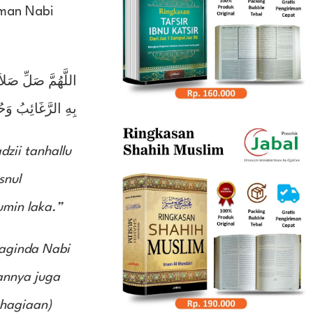
aman Nabi
اللَّهُمَّ صَلِّ صَلاَ
بِهِ الرَّغَائِبُ وَح
zii tanhallu
snul
umin laka.”
Baginda Nabi
annya juga
ahagiaan)