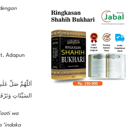
 dengan
at. Adapun
اَللّٰهُمَّ صَلِّ عَلٰ
السَيِّئَاتِ وَتَرْفَ
faati wa
a ‘indaka