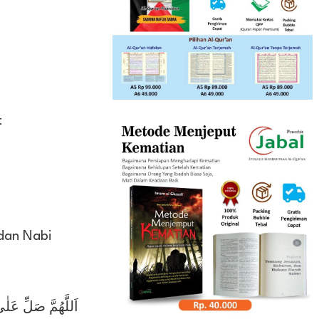
t
dan Nabi
اَللَّهُمَّ صَلِّ عَل