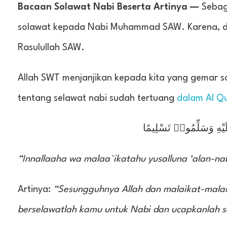
Bacaan Solawat Nabi Beserta Artinya —
Sebaga
solawat kepada Nabi Muhammad SAW. Karena, de
Rasulullah SAW.
Allah SWT menjanjikan kepada kita yang gemar s
tentang selawat nabi sudah tertuang
dalam Al Q
َلَيْهِ وَسَلِّمُوا۟ تَسْلِيمًا
“Innallaaha wa malaa`ikatahu yusalluna ‘alan-nab
Artinya:
“Sesungguhnya Allah dan malaikat-malai
berselawatlah kamu untuk Nabi dan ucapkanlah