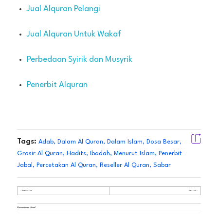
Jual Alquran Pelangi
Jual Alquran Untuk Wakaf
Perbedaan Syirik dan Musyrik
Penerbit Alquran
Tags:
Adab
,
Dalam Al Quran
,
Dalam Islam
,
Dosa Besar
,
Grosir Al Quran
,
Hadits
,
Ibadah
,
Menurut Islam
,
Penerbit
Jabal
,
Percetakan Al Quran
,
Reseller Al Quran
,
Sabar
Previous Post
Next Post
Comments are closed.