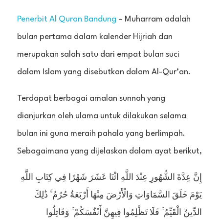
Penerbit Al Quran Bandung
– Muharram adalah
bulan pertama dalam kalender Hijriah dan
merupakan salah satu dari empat bulan suci
dalam Islam yang disebutkan dalam Al-Qur’an.
Terdapat berbagai amalan sunnah yang
dianjurkan oleh ulama untuk dilakukan selama
bulan ini guna meraih pahala yang berlimpah.
Sebagaimana yang dijelaskan dalam ayat berikut,
إِنَّ عِدَّةَ الشُّهُورِ عِنْدَ اللَّهِ اثْنَا عَشَرَ شَهْرًا فِي كِتَابِ اللَّهِ
يَوْمَ خَلَقَ السَّمَاوَاتِ وَالْأَرْضَ مِنْهَا أَرْبَعَةٌ حُرُمٌ ۚ ذَٰلِكَ
الدِّينُ الْقَيِّمُ ۚ فَلَا تَظْلِمُوا فِيهِنَّ أَنْفُسَكُمْ ۚ وَقَاتِلُوا