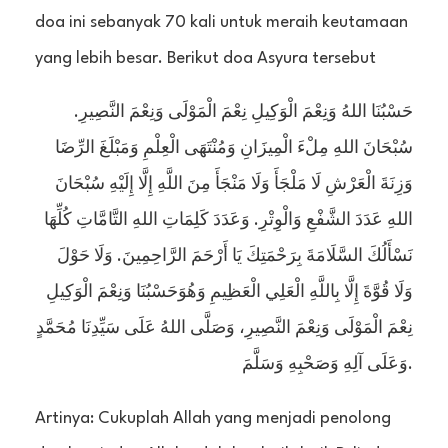
doa ini sebanyak 70 kali untuk meraih keutamaan
yang lebih besar. Berikut doa Asyura tersebut
حَسْبُنَا اللهُ وَنِعْمَ الْوَكِيلِ نِعْمَ الْمَوْلَى وَنِعْمَ النَّصِيرِ.
سُبْحَانَ اللهِ مِلْءَ الْمِيزَانِ وَمُنْتَهَى الْعِلْمِ وَمَبْلَغَ الرِّضَا
وَزِنَةَ الْعَرْشِ لَا مَلْجَأَ وَلَا مَنْجَأَ مِنَ اللَّهِ إِلَّا إِلَيْهِ سُبْحَانَ
اللهِ عَدَدَ الشَّفْعِ وَالْوِتْرِ. وَعَدَدَ كَلِمَاتِ اللهِ التَّامَّاتِ كُلِّهَا
نَسْأَلُكَ السَّلَامَةَ بِرَحْمَتِكَ يَا أَرْحَمَ الرَّاحِمِينَ. وَلَا حَوْلَ
وَلَا قُوَّةَ إِلَّا بِاللَّهِ الْعَلِي الْعَظِيمِ وَهُوَحَسْبُنَا وَنِعْمَ الْوَكِيلِ
نِعْمَ الْمَوْلَى وَنِعْمَ النَّصِيرِ، وَصَلَّى اللهُ عَلَى سَيِّدِنَا مُحَمَّدٍ
وَعَلَى آلِهِ وَصَحْبِهِ وَسَلَّمَ.
Artinya: Cukuplah Allah yang menjadi penolong