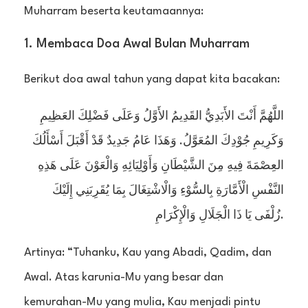
Muharram beserta keutamaannya:
1. Membaca Doa Awal Bulan Muharram
Berikut doa awal tahun yang dapat kita bacakan:
اللَّهُمَّ أَنْتَ الأَبَدِيُّ القَدِيمُ الأَوَّلُ وَعَلَى فَضْلِكَ العَظِيمِ
وَكَرِيمِ جُوْدِكَ المُعَوَّلُ. وَهَذَا عَامُ جَدِيدٌ قَدْ أَقْبَلَ أَسْأَلُكَ
العِصْمَةَ فِيهِ مِنَ الشَّيْطَانِ وَأَوْلِيَائِهِ وَالْعَوْنَ عَلَى هَذِهِ
النَّفْسِ الْأَمَّارَةِ بِالسُّوْءِ وَالْاشْتِغَالَ بِمَا يُقَرِبَنِي إِلَيْكَ
زُلْفَى يَا ذَا الْجَلَالِ وَالْإِكْرَامِ.
Artinya: “Tuhanku, Kau yang Abadi, Qadim, dan
Awal. Atas karunia-Mu yang besar dan
kemurahan-Mu yang mulia, Kau menjadi pintu