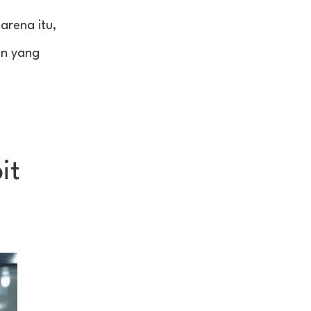
arena itu,
an yang
it