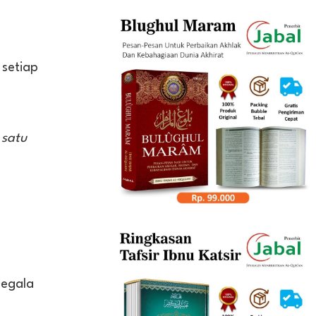
 setiap
 satu
segala