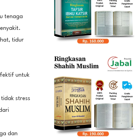
au tenaga
enyakit.
hat, tidur
ektif untuk
tidak stress
dari
rga dan