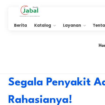
Penerbit Al Quran Jabal
Penerbit Al Quran & Buku Islam Berpengalaman Sejak 2004
Berita
Katalog
Layanan
Tent
Ho
Segala Penyakit A
Rahasianya!