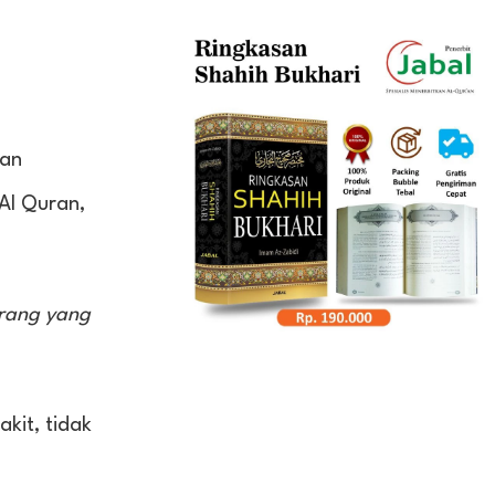
kan
Al Quran,
orang yang
kit, tidak