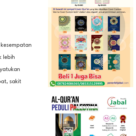
a kesempatan
 lebih
nyatukan
t, sakit