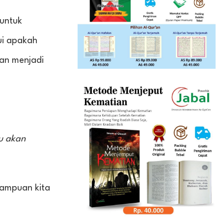
 untuk
ui apakah
kan menjadi
u akan
mampuan kita