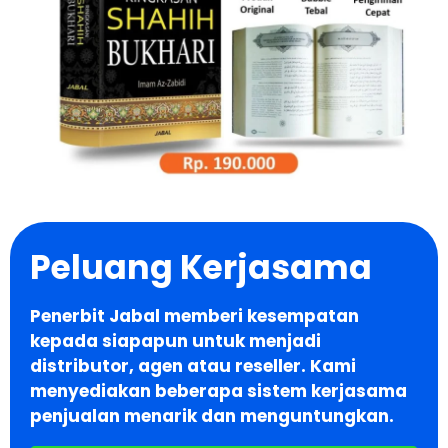
Peluang Kerjasama
Penerbit Jabal memberi kesempatan
kepada siapapun untuk menjadi
distributor, agen atau reseller. Kami
menyediakan beberapa sistem kerjasama
penjualan menarik dan menguntungkan.