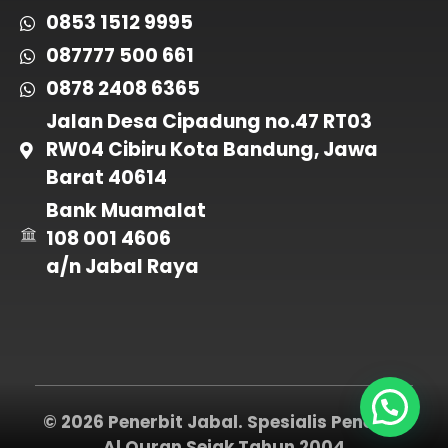
0853 1512 9995
087777 500 661
0878 2408 6365
Jalan Desa Cipadung no.47 RT03
RW04 Cibiru Kota Bandung, Jawa
Barat 40614
Bank Muamalat
108 001 4606
a/n Jabal Raya
© 2026 Penerbit Jabal. Spesialis Penerbit
Al Quran Sejak Tahun 2004