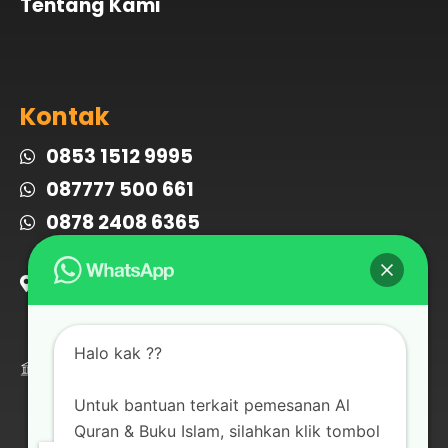
Tentang Kami
Kontak
0853 1512 9995
087777 500 661
0878 2408 6365
Jalan Desa Cipadung no.47 RT03
RW04 Cibiru Kota Bandung, Jawa
Barat 40614
Bank Muamalat
Halo kak ??
108 001 4606
a/n Jabal Raya
Untuk bantuan terkait pemesanan Al
Quran & Buku Islam, silahkan klik tombol