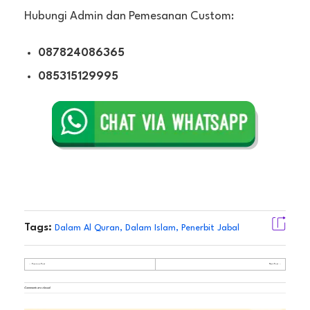
Hubungi Admin dan Pemesanan Custom:
087824086365
085315129995
Tags:
Dalam Al Quran
,
Dalam Islam
,
Penerbit Jabal
Previous Post
Next Post
Comments are closed.