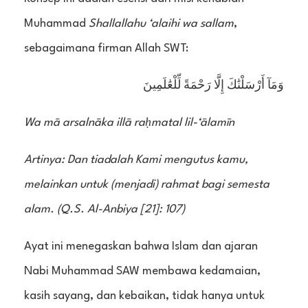
Muhammad
Shallallahu ‘alaihi wa sallam
,
sebagaimana firman Allah SWT:
وَمَآ أَرْسَلْنَٰكَ إِلَّا رَحْمَةً لِّلْعَٰلَمِينَ
Wa mā arsalnāka illā raḥmatal lil-‘ālamīn
Artinya: Dan tiadalah Kami mengutus kamu,
melainkan untuk (menjadi) rahmat bagi semesta
alam. (Q.S. Al-Anbiya [21]: 107)
Ayat ini menegaskan bahwa Islam dan ajaran
Nabi Muhammad SAW membawa kedamaian,
kasih sayang, dan kebaikan, tidak hanya untuk