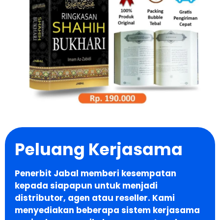
Peluang Kerjasama
Penerbit Jabal memberi kesempatan
kepada siapapun untuk menjadi
distributor, agen atau reseller. Kami
menyediakan beberapa sistem kerjasama