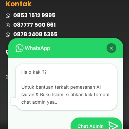
Kontak
0853 1512 9995
087777 500 661
0878 2408 6365
Jalan Desa Cipadung no.47 RT03
RW04 Cibiru Kota Bandung, Jawa
Barat 40614
Bank Muamalat
Halo kak ??
108 001 4606
a/n Jabal Raya
Untuk bantuan terkait pemesanan Al
Quran & Buku Islam, silahkan klik tombol
chat admin yaa..
Chat Admin