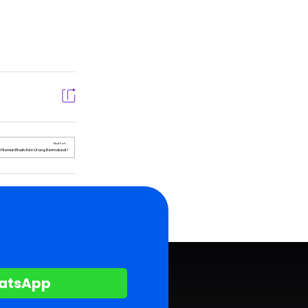
Next Post
 Namun Masih Ada Orang Bermaksiat?
hatsApp