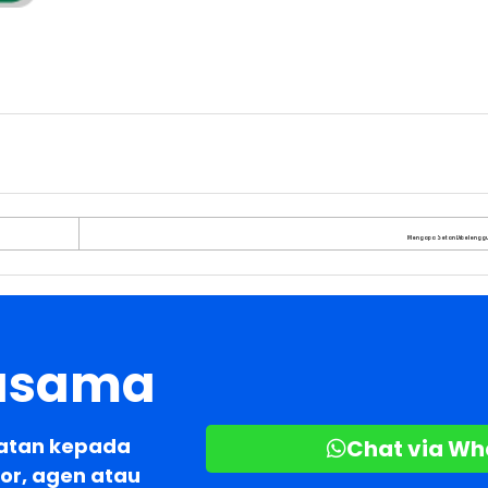
Mengapa Setan Dibelenggu
jasama
atan kepada
Chat via W
or, agen atau