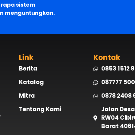
erapa sistem
an menguntungkan.
Link
Kontak
Berita
0853 1512 
Katalog
087777 500
Mitra
0878 2408 
Tentang Kami
Jalan Desa
,
RW04 Cibir
Barat 4061