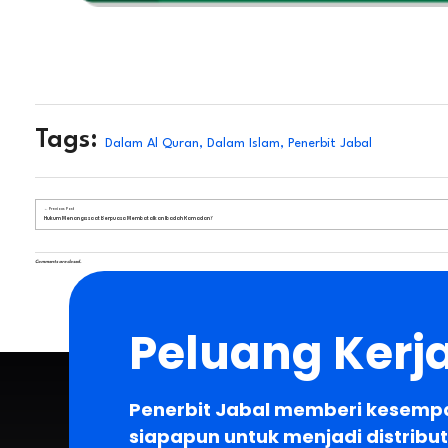
Tags:
Dalam Al Quran
,
Dalam Islam
,
Penerbit Jabal
Previous Post
Hukum Menangis saat Berpuasa Membatalkan Ibadah Ramadan?
Comments are closed.
Peluang Ker
Penerbit Jabal memberi kesemp
siapapun untuk menjadi distribut