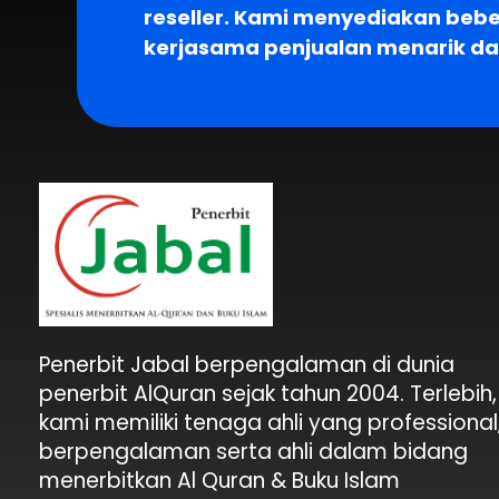
reseller. Kami menyediakan beb
kerjasama penjualan menarik d
Penerbit Al Quran Jabal
Penerbit Al Quran & Buku Islam Berpengalaman Sejak 2004
Penerbit Jabal berpengalaman di dunia
penerbit AlQuran sejak tahun 2004. Terlebih,
kami memiliki tenaga ahli yang professional
berpengalaman serta ahli dalam bidang
menerbitkan Al Quran & Buku Islam