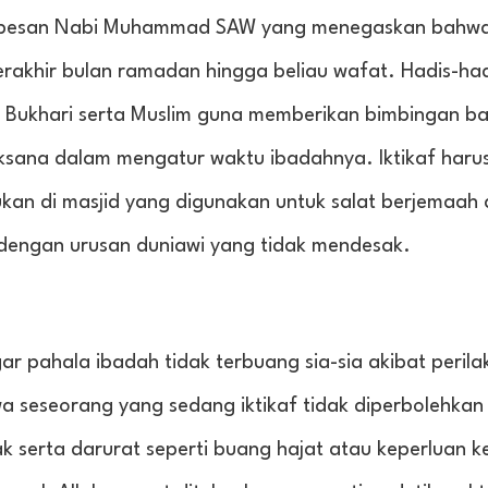
ari pesan Nabi Muhammad SAW yang menegaskan bahwa
erakhir bulan ramadan hingga beliau wafat. Hadis-had
ti Bukhari serta Muslim guna memberikan bimbingan ba
aksana dalam mengatur waktu ibadahnya. Iktikaf harus
kukan di masjid yang digunakan untuk salat berjemaah 
dengan urusan duniawi yang tidak mendesak.
r pahala ibadah tidak terbuang sia-sia akibat perila
wa seseorang yang sedang iktikaf tidak diperbolehkan 
k serta darurat seperti buang hajat atau keperluan 