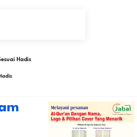
Sesuai Hadis
Hadis
lam