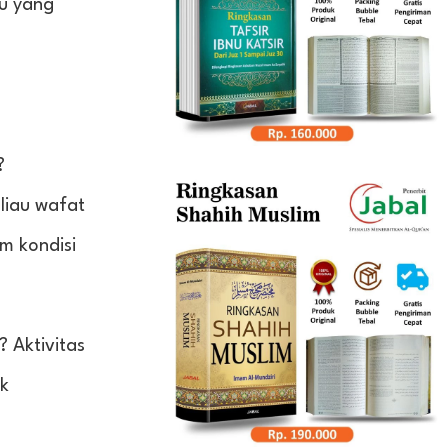
tu yang
?
eliau wafat
m kondisi
 Aktivitas
ak