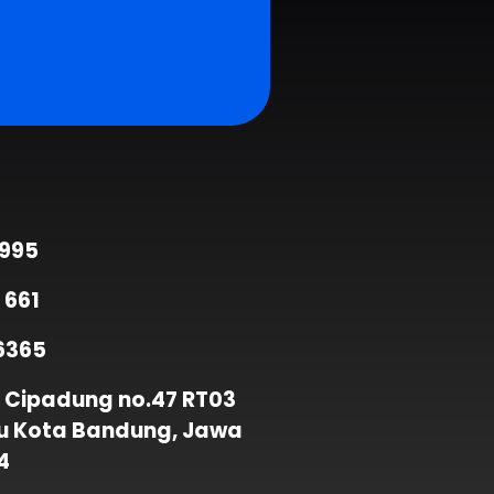
9995
 661
6365
 Cipadung no.47 RT03
u Kota Bandung, Jawa
4