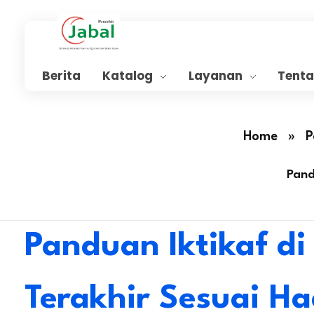
Penerbit Al Quran Jabal
Penerbit Al Quran & Buku Islam Berpengalaman Sejak 2004
Berita
Katalog
Layanan
Tent
Home
»
P
Pand
Panduan Iktikaf d
Terakhir Sesuai Ha