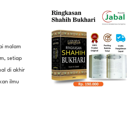
ai malam
m, setiap
l di akhir
kan ilmu