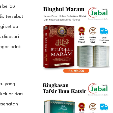
 beliau
is tersebut
gi setiap
 didasari
agar tidak
ku yang
keluar dari
kesehatan