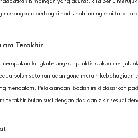
ndapatkan bimbingan yang akurat, kita perlu merujuk
ng merangkum berbagai hadis nabi mengenai tata car
alam Terakhir
ir merupakan langkah-langkah praktis dalam menjalan
 kedua puluh satu ramadan guna meraih kebahagiaan d
yang mendalam. Pelaksanaan ibadah ini didasarkan pa
erakhir bulan suci dengan doa dan zikir sesuai deng
at