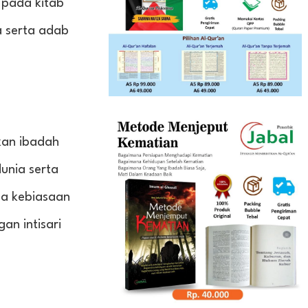
 pada kitab
a serta adab
kan ibadah
unia serta
da kebiasaan
an intisari