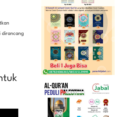
atkan
i dirancang
ntuk