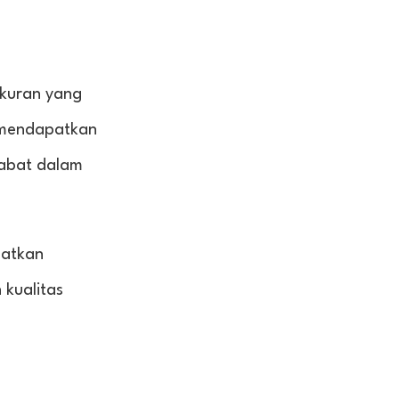
ukuran yang
n mendapatkan
habat dalam
patkan
 kualitas