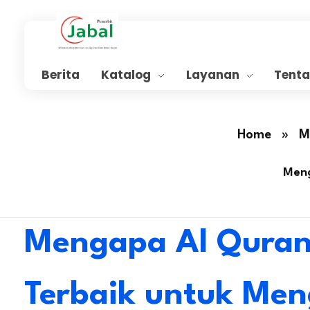
Penerbit Al Quran Jabal
Penerbit Al Quran & Buku Islam Berpengalaman Sejak 2004
Berita
Katalog
Layanan
Tent
Home
»
M
Meng
Mengapa Al Quran 
Terbaik untuk Men