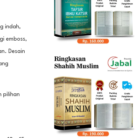
g indah,
ogi emboss,
an. Desain
rang
 pilihan