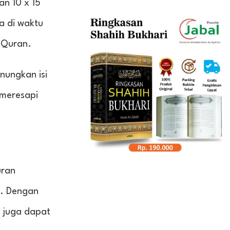
n 10 x 15
a di waktu
 Quran.
ungkan isi
 meresapi
uran
a. Dengan
i juga dapat