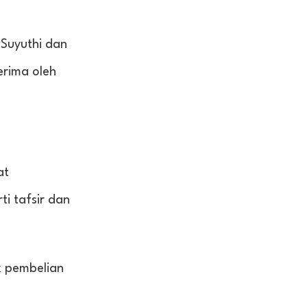
-Suyuthi dan
rima oleh
at
i tafsir dan
k pembelian