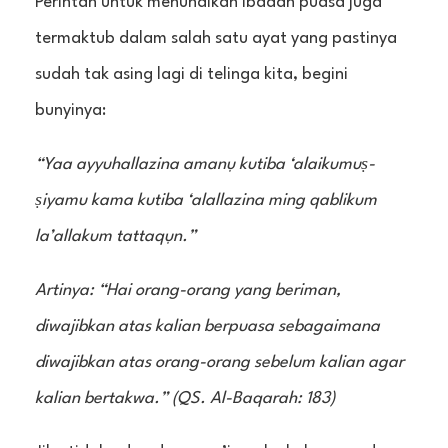
Perintah untuk menunaikan ibadah puasa juga
termaktub dalam salah satu ayat yang pastinya
sudah tak asing lagi di telinga kita, begini
bunyinya:
“Yaa ayyuhallazina amanụ kutiba ‘alaikumuṣ-
ṣiyamu kama kutiba ‘alallazina ming qablikum
la’allakum tattaqụn.”
Artinya: “Hai orang-orang yang beriman,
diwajibkan atas kalian berpuasa sebagaimana
diwajibkan atas orang-orang sebelum kalian agar
kalian bertakwa.” (QS. Al-Baqarah: 183)