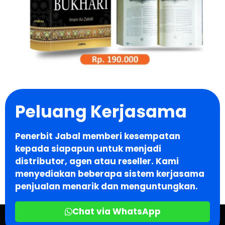
Peluang Kerjasama
Penerbit Jabal memberi kesempatan
kepada siapapun untuk menjadi
distributor, agen atau reseller. Kami
menyediakan beberapa sistem kerjasama
penjualan menarik dan menguntungkan.
Chat via WhatsApp