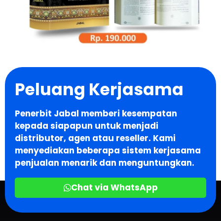
Peluang Kerjasama
Penerbit Jabal memberi kesempatan
kepada siapapun untuk menjadi
distributor, agen atau reseller. Kami
menyediakan beberapa sistem kerjasama
penjualan menarik dan menguntungkan.
Chat via WhatsApp