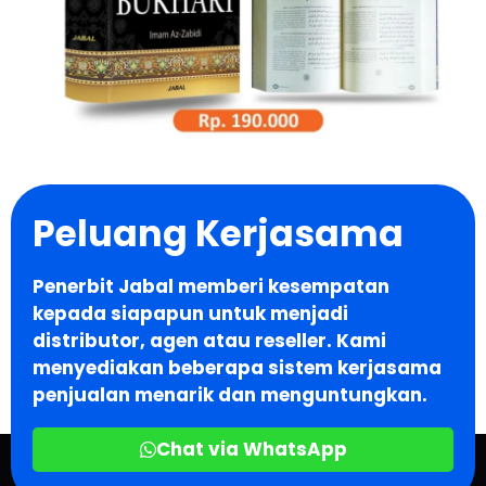
Peluang Kerjasama
Penerbit Jabal memberi kesempatan
kepada siapapun untuk menjadi
distributor, agen atau reseller. Kami
menyediakan beberapa sistem kerjasama
penjualan menarik dan menguntungkan.
Chat via WhatsApp