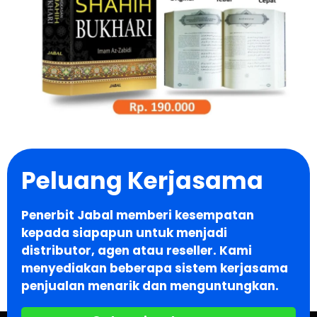
Peluang Kerjasama
Penerbit Jabal memberi kesempatan
kepada siapapun untuk menjadi
distributor, agen atau reseller. Kami
menyediakan beberapa sistem kerjasama
penjualan menarik dan menguntungkan.