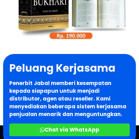
Peluang Kerjasama
Penerbit Jabal memberi kesempatan
kepada siapapun untuk menjadi
distributor, agen atau reseller. Kami
menyediakan beberapa sistem kerjasama
penjualan menarik dan menguntungkan.
Chat via WhatsApp