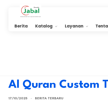
Penerbit Al Quran Jabal
Penerbit Al Quran & Buku Islam Berpengalaman Sejak 2004
Berita
Katalog
Layanan
Tent
Al Quran Custom 
17/10/2025
BERITA TERBARU