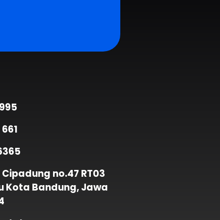
9995
 661
6365
 Cipadung no.47 RT03
u Kota Bandung, Jawa
4