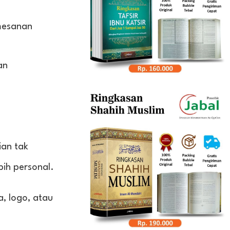
mesanan
an
ian tak
bih personal.
, logo, atau