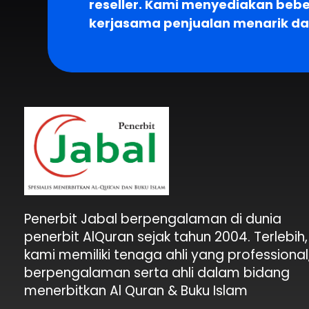
reseller. Kami menyediakan beb
kerjasama penjualan menarik d
Penerbit Al Quran Jabal
Penerbit Al Quran & Buku Islam Berpengalaman Sejak 2004
Penerbit Jabal berpengalaman di dunia
penerbit AlQuran sejak tahun 2004. Terlebih,
kami memiliki tenaga ahli yang professional
berpengalaman serta ahli dalam bidang
menerbitkan Al Quran & Buku Islam