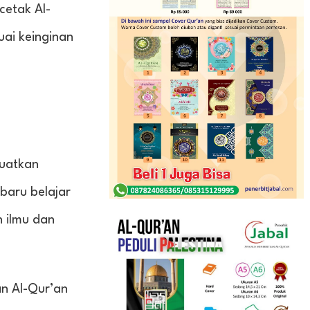
cetak Al-
uai keinginan
guatkan
baru belajar
n ilmu dan
an Al-Qur’an