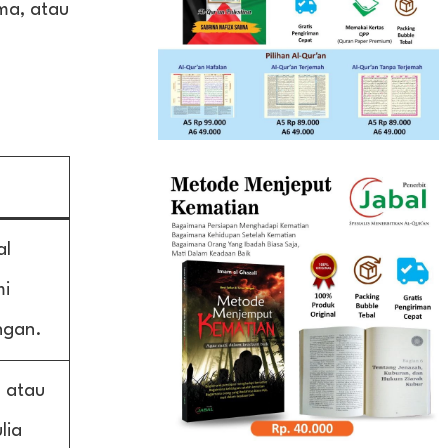
ma, atau
al
mi
ngan.
a atau
lia