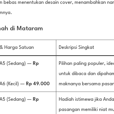
gan bebas menentukan desain cover, menambahkan na
amnya.
mah di Mataram
 & Harga Satuan
Deskripsi Singkat
 A5 (Sedang) —
Rp
Pilihan paling populer, ide
untuk dibaca dan dipaha
A6 (Kecil) —
Rp 49.000
maknanya bersama pasa
 A5 (Sedang) —
Rp
Hadiah istimewa jika And
pasangan memiliki niat mu