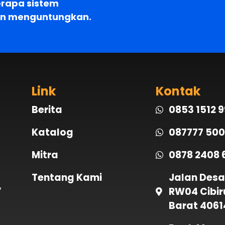
erapa sistem
an menguntungkan.
Link
Kontak
Berita
0853 1512 
Katalog
087777 500
Mitra
0878 2408 
Tentang Kami
Jalan Desa
,
RW04 Cibir
Barat 4061