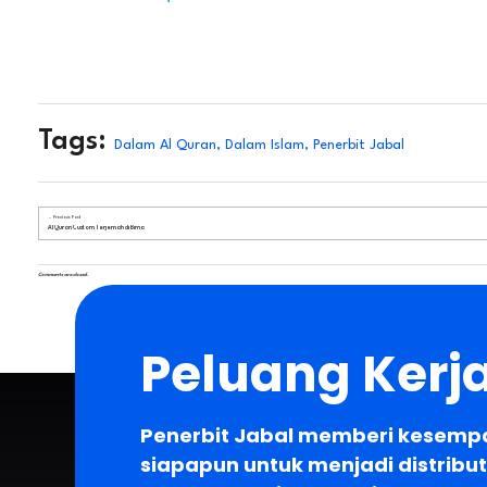
Tags:
Dalam Al Quran
,
Dalam Islam
,
Penerbit Jabal
Previous Post
Al Quran Custom Terjemah di Bima
Comments are closed.
Peluang Ker
Penerbit Jabal memberi kesemp
siapapun untuk menjadi distribut