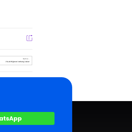
Next Post
7 Ayat Al Quran Tentang Sabar
hatsApp