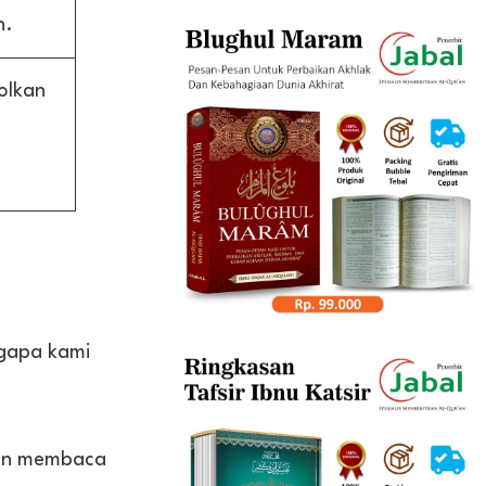
n.
jolkan
n
ngapa kami
nan membaca