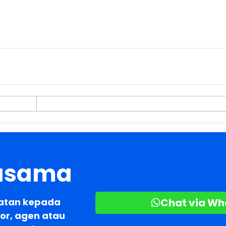
jasama
atan kepada
Chat via W
or, agen atau