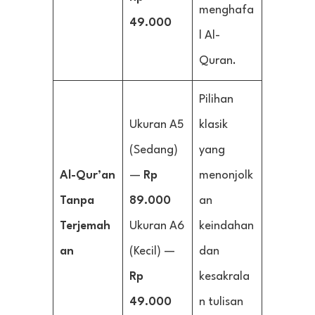
menghafa
49.000
l Al-
Quran.
Pilihan
Ukuran A5
klasik
(Sedang)
yang
Al-Qur’an
—
Rp
menonjolk
Tanpa
89.000
an
Terjemah
Ukuran A6
keindahan
an
(Kecil) —
dan
Rp
kesakrala
49.000
n tulisan