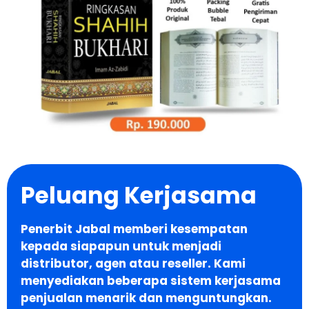
Peluang Kerjasama
Penerbit Jabal memberi kesempatan
kepada siapapun untuk menjadi
distributor, agen atau reseller. Kami
menyediakan beberapa sistem kerjasama
penjualan menarik dan menguntungkan.