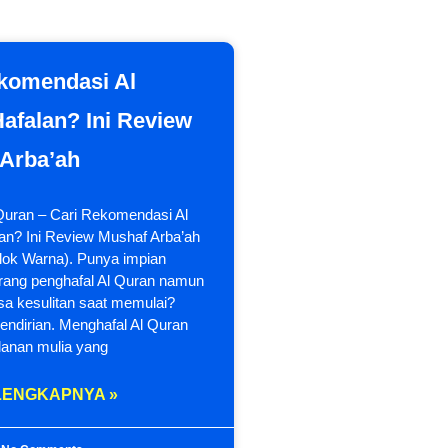
komendasi Al
afalan? Ini Review
Arba’ah
 Quran – Cari Rekomendasi Al
an? Ini Review Mushaf Arba’ah
lok Warna). Punya impian
rang penghafal Al Quran namun
sa kesulitan saat memulai?
endirian. Menghafal Al Quran
lanan mulia yang
LENGKAPNYA »