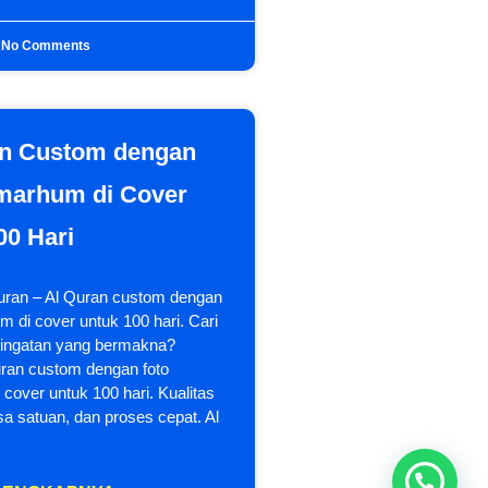
No Comments
an Custom dengan
marhum di Cover
00 Hari
quran – Al Quran custom dengan
m di cover untuk 100 hari. Cari
ringatan yang bermakna?
ran custom dengan foto
cover untuk 100 hari. Kualitas
a satuan, dan proses cepat. Al