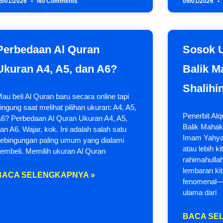
5/01/2026
No Comments
09/01/2026
Perbedaan Al Quran
Sosok U
Ukuran A4, A5, dan A6?
Balik M
Shalihi
au beli Al Quran baru secara online tapi
ingung saat melihat pilihan ukuran: A4, A5,
Penerbit Al
6? Perbedaan Al Quran Ukuran A4, A5,
Balik Mahak
an A6. Wajar, kok. Ini adalah salah satu
Imam Yahya 
ebingungan paling umum yang dialami
atau lebih 
embeli. Memilih ukuran Al Quran
rahimahulla
lembaran ki
BACA SELENGKAPNYA »
fenomenal—y
ulama dari
BACA SE