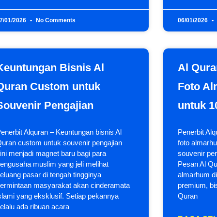
7/01/2026
No Comments
06/01/2026
Keuntungan Bisnis Al
Al Qur
Quran Custom untuk
Foto Al
Souvenir Pengajian
untuk 1
enerbit Alquran – Keuntungan bisnis Al
Penerbit Al
uran custom untuk souvenir pengajian
foto almarhu
ini menjadi magnet baru bagi para
souvenir pe
engusaha muslim yang jeli melihat
Pesan Al Qu
eluang pasar di tengah tingginya
almarhum di 
ermintaan masyarakat akan cinderamata
premium, bis
slami yang eksklusif. Setiap pekannya
Quran
elalu ada ribuan acara