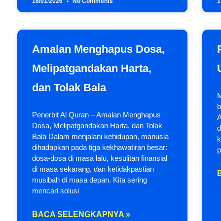
16/01/2026
No Comments
1
Amalan Menghapus Dosa,
Melipatgandakan Harta,
dan Tolak Bala
M
b
Penerbit Al Quran – Amalan Menghapus
A
Dosa, Melipatgandakan Harta, dan Tolak
d
Bala Dalam menjalani kehidupan, manusia
k
dihadapkan pada tiga kekhawatiran besar:
p
dosa-dosa di masa lalu, kesulitan finansial
di masa sekarang, dan ketidakpastian
musibah di masa depan. Kita sering
mencari solusi
BACA SELENGKAPNYA »