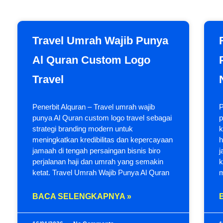
Travel Umrah Wajib Punya
Al Quran Custom Logo
Travel
Penerbit Alquran – Travel umrah wajib
P
punya Al Quran custom logo travel sebagai
p
strategi branding modern untuk
k
meningkatkan kredibilitas dan kepercayaan
h
jamaah di tengah persaingan bisnis biro
j
perjalanan haji dan umrah yang semakin
k
ketat. Travel Umrah Wajib Punya Al Quran
m
BACA SELENGKAPNYA »