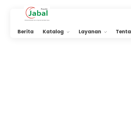
Penerbit Al Quran Jabal
Penerbit Al Quran & Buku Islam Berpengalaman Sejak 2004
Berita
Katalog
Layanan
Tent