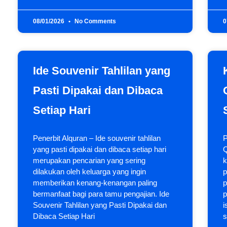
08/01/2026
No Comments
0
Ide Souvenir Tahlilan yang
Pasti Dipakai dan Dibaca
Setiap Hari
Penerbit Alquran – Ide souvenir tahlilan
P
yang pasti dipakai dan dibaca setiap hari
Q
merupakan pencarian yang sering
k
dilakukan oleh keluarga yang ingin
p
memberikan kenang-kenangan paling
p
bermanfaat bagi para tamu pengajian. Ide
p
Souvenir Tahlilan yang Pasti Dipakai dan
i
Dibaca Setiap Hari
s