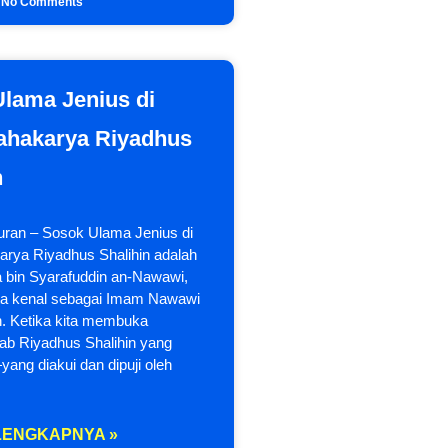
No Comments
lama Jenius di
ahakarya Riyadhus
n
quran – Sosok Ulama Jenius di
arya Riyadhus Shalihin adalah
bin Syarafuddin an-Nawawi,
kita kenal sebagai Imam Nawawi
h. Ketika kita membuka
tab Riyadhus Shalihin yang
ang diakui dan dipuji oleh
LENGKAPNYA »