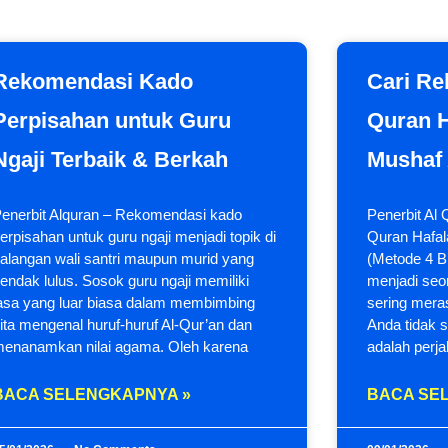
Rekomendasi Kado
Cari Re
Perpisahan untuk Guru
Quran H
Ngaji Terbaik & Berkah
Mushaf 
enerbit Alquran – Rekomendasi kado
Penerbit Al
erpisahan untuk guru ngaji menjadi topik di
Quran Hafal
alangan wali santri maupun murid yang
(Metode 4 B
endak lulus. Sosok guru ngaji memiliki
menjadi seo
asa yang luar biasa dalam membimbing
sering mera
ita mengenal huruf-huruf Al-Qur’an dan
Anda tidak s
enanamkan nilai agama. Oleh karena
adalah perja
BACA SELENGKAPNYA »
BACA SE